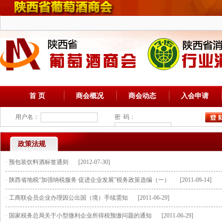
首 页
商会概况
商会动态
入会申请
用户名：
密 码：
政策法规
·
预包装饮料酒标签通则
[2012-07-30]
·
陕西省地税“加强纳税服务 促进企业发展”税务政策选编（一）
[2011-09-14]
·
工商联会员企业办理因公出国（境）手续需知
[2011-06-29]
·
国家税务总局关于小型微利企业所得税预缴问题的通知
[2011-06-29]