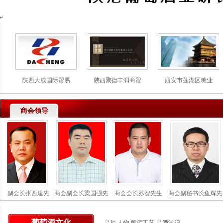
陕西大成国际贸易
陕西聚德丰润商贸
西安市莲湖区糖业
商会领导
会副会长张西建先
商会副会长梁国强先
商会会长苏智先生
商会副秘书长鱼辉先
葡萄酒文化
品种
人物
酿酒工艺
品酒常识