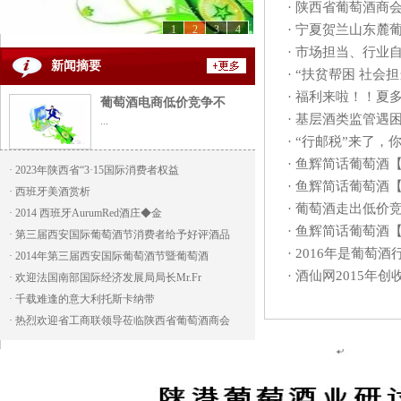
·
陕西省葡萄酒商会
·
宁夏贺兰山东麓
1
2
3
4
·
市场担当、行业
新闻摘要
·
“扶贫帮困 社会
·
福利来啦！！夏
葡萄酒电商低价竞争不
·
基层酒类监管遇
...
·
“行邮税”来了，
·
鱼辉简话葡萄酒【
·
2023年陕西省“3·15国际消费者权益
·
鱼辉简话葡萄酒【
·
西班牙美酒赏析
·
葡萄酒走出低价
·
2014 西班牙AurumRed酒庄◆金
·
鱼辉简话葡萄酒【
·
第三届西安国际葡萄酒节消费者给予好评酒品
·
2016年是葡萄酒
·
2014年第三届西安国际葡萄酒节暨葡萄酒
·
酒仙网2015年
·
欢迎法国南部国际经济发展局局长Mr.Fr
·
千载难逢的意大利托斯卡纳带
·
热烈欢迎省工商联领导莅临陕西省葡萄酒商会