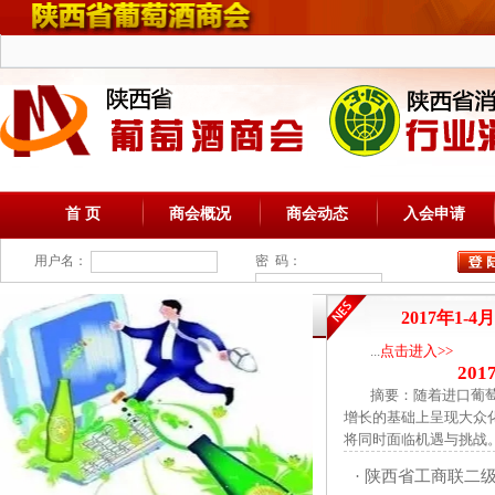
首 页
商会概况
商会动态
入会申请
用户名：
密 码：
2017年1
...
点击进入>>
20
摘要：随着进口葡萄酒
增长的基础上呈现大众化
将同时面临机遇与挑战。.
·
陕西省工商联二