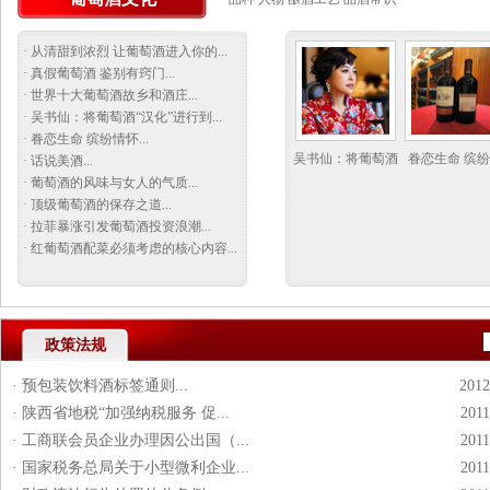
·
从清甜到浓烈 让葡萄酒进入你的
...
·
真假葡萄酒 鉴别有窍门
...
·
世界十大葡萄酒故乡和酒庄
...
·
吴书仙：将葡萄酒“汉化”进行到
...
·
眷恋生命 缤纷情怀
...
吴书仙：将葡萄酒
眷恋生命 缤
·
话说美酒
...
·
葡萄酒的风味与女人的气质
...
·
顶级葡萄酒的保存之道
...
·
拉菲暴涨引发葡萄酒投资浪潮
...
·
红葡萄酒配菜必须考虑的核心内容
...
政策法规
·
预包装饮料酒标签通则...
2012
·
陕西省地税“加强纳税服务 促...
2011
·
工商联会员企业办理因公出国（...
2011
·
国家税务总局关于小型微利企业...
2011